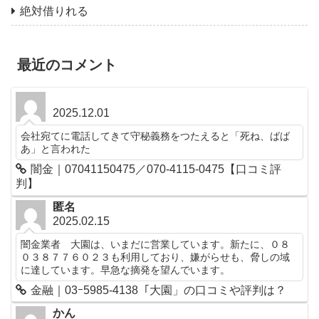
絶対借りれる
最近のコメント
2025.12.01
会社宛てに電話してきて守秘義務をつたえると「死ね、ばば
あ」と言われた
闇金｜07041150475／070-4115-0475【口コミ評
判】
匿名
2025.02.15
闇金業者 大園は、いまだに営業しています。新たに、０８
０３８７７６０２３も利用しており、嫌がらせも、脅しの域
に達しています。早急な摘発を望んでいます。
金融｜03ｰ5985-4138「大園」の口コミや評判は？
かん