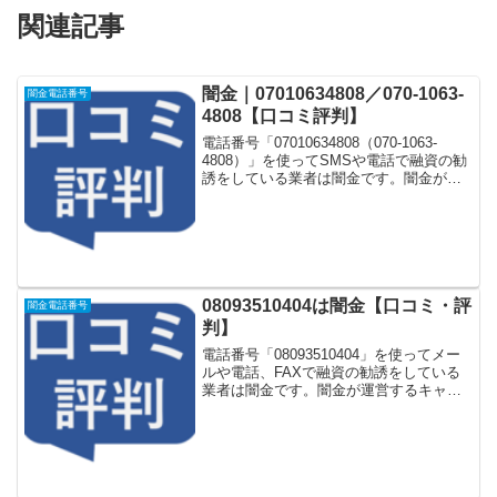
関連記事
闇金｜07010634808／070-1063-
闇金電話番号
4808【口コミ評判】
電話番号「07010634808（070-1063-
4808）」を使ってSMSや電話で融資の勧
誘をしている業者は闇金です。闇金が運
営する「なりすまし金融サイト」や「な
りすましキャッシング審査一括申し込み
サイト」などに登録をするとしつこく電
話...
08093510404は闇金【口コミ・評
闇金電話番号
判】
電話番号「08093510404」を使ってメー
ルや電話、FAXで融資の勧誘をしている
業者は闇金です。闇金が運営するキャッ
シング一括申し込みサイトなどに登録を
するとしつこく電話をかけてきます。し
かし「08093510404」に電話や返信メー
ル...