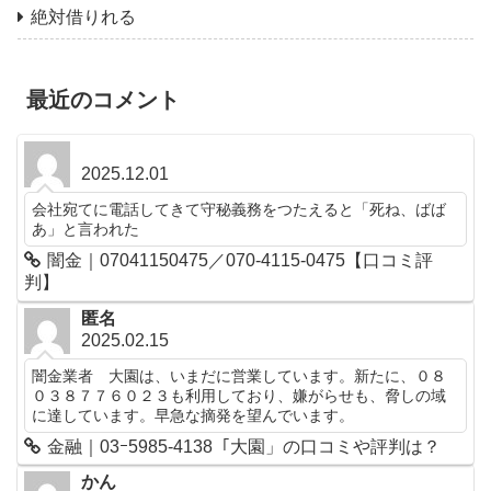
絶対借りれる
最近のコメント
2025.12.01
会社宛てに電話してきて守秘義務をつたえると「死ね、ばば
あ」と言われた
闇金｜07041150475／070-4115-0475【口コミ評
判】
匿名
2025.02.15
闇金業者 大園は、いまだに営業しています。新たに、０８
０３８７７６０２３も利用しており、嫌がらせも、脅しの域
に達しています。早急な摘発を望んでいます。
金融｜03ｰ5985-4138「大園」の口コミや評判は？
かん