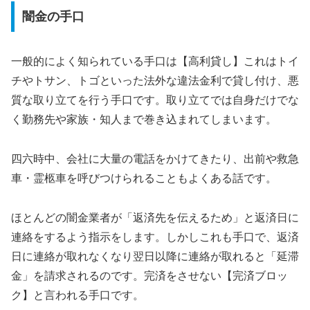
闇金の手口
一般的によく知られている手口は【高利貸し】これはトイ
チやトサン、トゴといった法外な違法金利で貸し付け、悪
質な取り立てを行う手口です。取り立てでは自身だけでな
く勤務先や家族・知人まで巻き込まれてしまいます。
四六時中、会社に大量の電話をかけてきたり、出前や救急
車・霊柩車を呼びつけられることもよくある話です。
ほとんどの闇金業者が「返済先を伝えるため」と返済日に
連絡をするよう指示をします。しかしこれも手口で、返済
日に連絡が取れなくなり翌日以降に連絡が取れると「延滞
金」を請求されるのです。完済をさせない【完済ブロッ
ク】と言われる手口です。