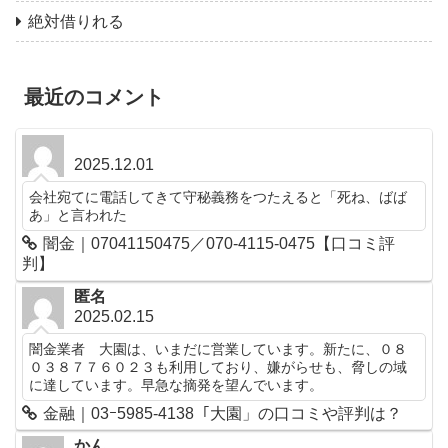
絶対借りれる
最近のコメント
2025.12.01
会社宛てに電話してきて守秘義務をつたえると「死ね、ばば
あ」と言われた
闇金｜07041150475／070-4115-0475【口コミ評
判】
匿名
2025.02.15
闇金業者 大園は、いまだに営業しています。新たに、０８
０３８７７６０２３も利用しており、嫌がらせも、脅しの域
に達しています。早急な摘発を望んでいます。
金融｜03ｰ5985-4138「大園」の口コミや評判は？
かん