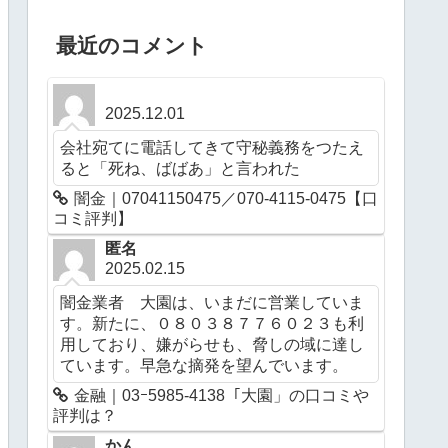
最近のコメント
2025.12.01
会社宛てに電話してきて守秘義務をつたえ
ると「死ね、ばばあ」と言われた
闇金｜07041150475／070-4115-0475【口
コミ評判】
匿名
2025.02.15
闇金業者 大園は、いまだに営業していま
す。新たに、０８０３８７７６０２３も利
用しており、嫌がらせも、脅しの域に達し
ています。早急な摘発を望んでいます。
金融｜03ｰ5985-4138「大園」の口コミや
評判は？
かん