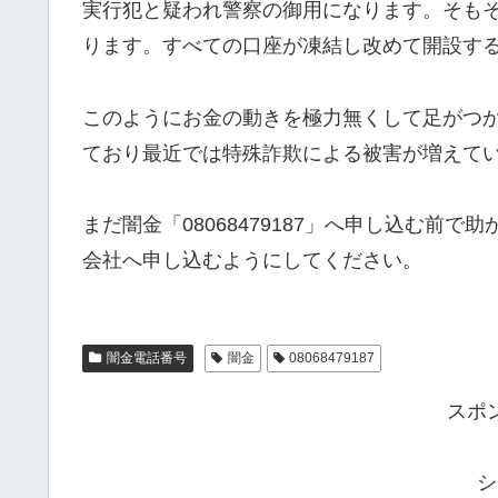
実行犯と疑われ警察の御用になります。そも
ります。すべての口座が凍結し改めて開設す
このようにお金の動きを極力無くして足がつ
ており最近では特殊詐欺による被害が増えて
まだ闇金「08068479187」へ申し込む前
会社へ申し込むようにしてください。
闇金電話番号
闇金
08068479187
スポ
シ