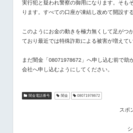
実行犯と疑われ警察の御用になります。そも
ります。すべての口座が凍結し改めて開設す
このようにお金の動きを極力無くして足がつ
ており最近では特殊詐欺による被害が増えて
まだ闇金「08071978672」へ申し込む前
会社へ申し込むようにしてください。
闇金電話番号
闇金
08071978672
スポ
シ