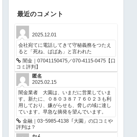
最近のコメント
2025.12.01
会社宛てに電話してきて守秘義務をつたえ
ると「死ね、ばばあ」と言われた
闇金｜07041150475／070-4115-0475【口
コミ評判】
匿名
2025.02.15
闇金業者 大園は、いまだに営業していま
す。新たに、０８０３８７７６０２３も利
用しており、嫌がらせも、脅しの域に達し
ています。早急な摘発を望んでいます。
金融｜03ｰ5985-4138「大園」の口コミや
評判は？
かん