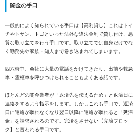
闇金の手口
一般的によく知られている手口は【高利貸し】これはトイ
チやトサン、トゴといった法外な違法金利で貸し付け、悪
質な取り立てを行う手口です。取り立てでは自身だけでな
く勤務先や家族・知人まで巻き込まれてしまいます。
四六時中、会社に大量の電話をかけてきたり、出前や救急
車・霊柩車を呼びつけられることもよくある話です。
ほとんどの闇金業者が「返済先を伝えるため」と返済日に
連絡をするよう指示をします。しかしこれも手口で、返済
日に連絡が取れなくなり翌日以降に連絡が取れると「延滞
金」を請求されるのです。完済をさせない【完済ブロッ
ク】と言われる手口です。