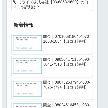
ミライズ株式会社【03-6858-9600】の口
コミや評判は？
新着情報
闇金｜07010681864／070-
1068-1864【口コミ評判】
闇金｜09030417513／090-
3041-7513【口コミ評判】
闇金｜08078253794／080-
7825-3794【口コミ評判】
闇金｜08024616453／080-