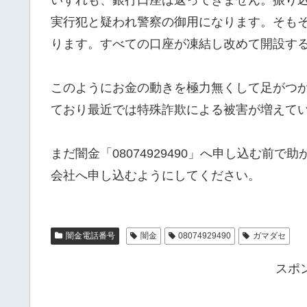
実行犯と疑われ警察の御用になります。そも
ります。すべての口座が凍結し改めて開設す
このようにお金の動きを極力無くして足がつ
ており最近では特殊詐欺による被害が増えて
まだ闇金「08074929490」へ申し込む前
会社へ申し込むようにしてください。
闇金電話番号
闇金
08074929490
ガマダセ
スポ