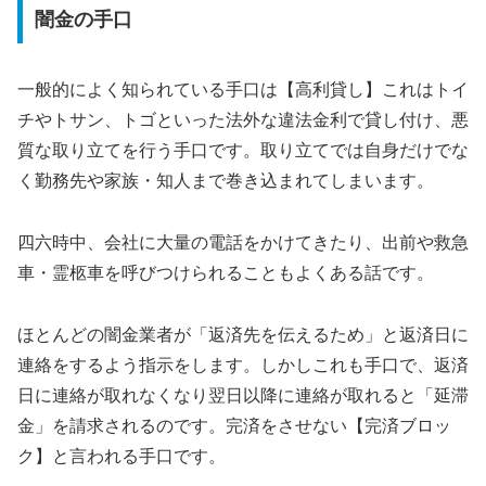
闇金の手口
一般的によく知られている手口は【高利貸し】これはトイ
チやトサン、トゴといった法外な違法金利で貸し付け、悪
質な取り立てを行う手口です。取り立てでは自身だけでな
く勤務先や家族・知人まで巻き込まれてしまいます。
四六時中、会社に大量の電話をかけてきたり、出前や救急
車・霊柩車を呼びつけられることもよくある話です。
ほとんどの闇金業者が「返済先を伝えるため」と返済日に
連絡をするよう指示をします。しかしこれも手口で、返済
日に連絡が取れなくなり翌日以降に連絡が取れると「延滞
金」を請求されるのです。完済をさせない【完済ブロッ
ク】と言われる手口です。