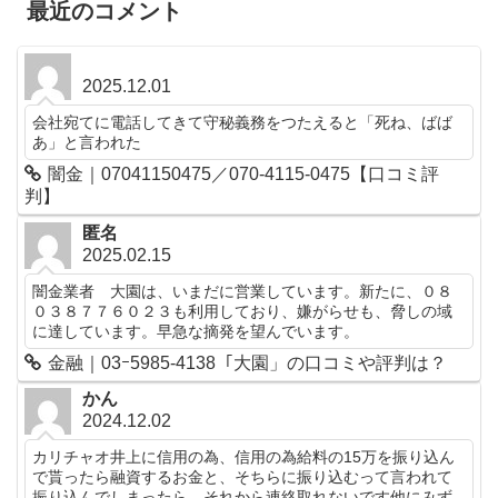
最近のコメント
2025.12.01
会社宛てに電話してきて守秘義務をつたえると「死ね、ばば
あ」と言われた
闇金｜07041150475／070-4115-0475【口コミ評
判】
匿名
2025.02.15
闇金業者 大園は、いまだに営業しています。新たに、０８
０３８７７６０２３も利用しており、嫌がらせも、脅しの域
に達しています。早急な摘発を望んでいます。
金融｜03ｰ5985-4138「大園」の口コミや評判は？
かん
2024.12.02
カリチャオ井上に信用の為、信用の為給料の15万を振り込ん
で貰ったら融資するお金と、そちらに振り込むって言われて
振り込んでしまったら、それから連絡取れないです他にみず