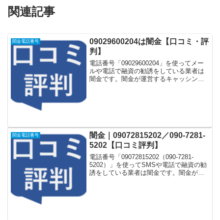
関連記事
09029600204は闇金【口コミ・評
闇金電話番号
判】
電話番号「09029600204」を使ってメー
ルや電話で融資の勧誘をしている業者は
闇金です。闇金が運営するキャッシング
一括申し込みサイトなどに登録をすると
しつこく電話をかけてきます。しかし
「09029600204」に電話や返信メールを
しても...
闇金｜09072815202／090-7281-
闇金電話番号
5202【口コミ評判】
電話番号「09072815202（090-7281-
5202）」を使ってSMSや電話で融資の勧
誘をしている業者は闇金です。闇金が運
営する「なりすまし金融サイト」や「な
りすましキャッシング審査一括申し込み
サイト」などに登録をするとしつこく電
話...