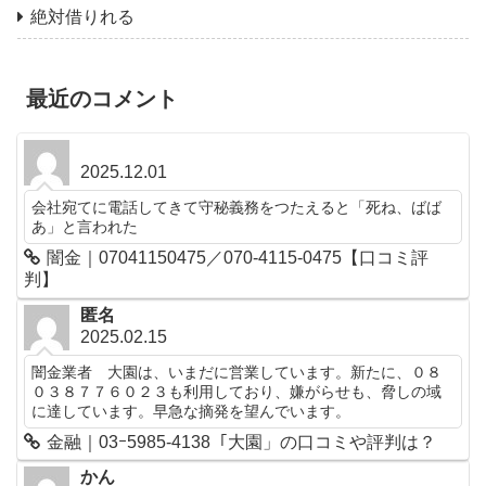
絶対借りれる
最近のコメント
2025.12.01
会社宛てに電話してきて守秘義務をつたえると「死ね、ばば
あ」と言われた
闇金｜07041150475／070-4115-0475【口コミ評
判】
匿名
2025.02.15
闇金業者 大園は、いまだに営業しています。新たに、０８
０３８７７６０２３も利用しており、嫌がらせも、脅しの域
に達しています。早急な摘発を望んでいます。
金融｜03ｰ5985-4138「大園」の口コミや評判は？
かん