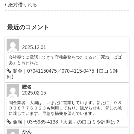
絶対借りれる
最近のコメント
2025.12.01
会社宛てに電話してきて守秘義務をつたえると「死ね、ばば
あ」と言われた
闇金｜07041150475／070-4115-0475【口コミ評
判】
匿名
2025.02.15
闇金業者 大園は、いまだに営業しています。新たに、０８
０３８７７６０２３も利用しており、嫌がらせも、脅しの域
に達しています。早急な摘発を望んでいます。
金融｜03ｰ5985-4138「大園」の口コミや評判は？
かん