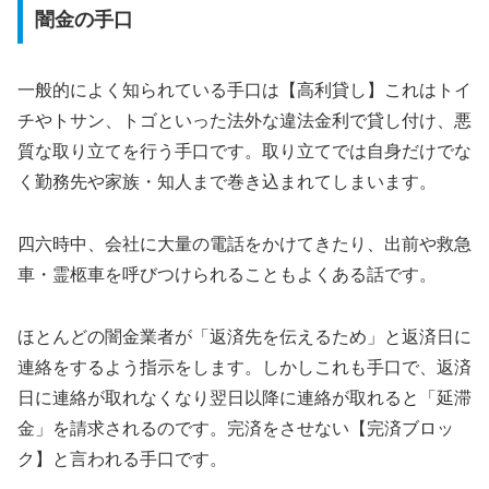
闇金の手口
一般的によく知られている手口は【高利貸し】これはトイ
チやトサン、トゴといった法外な違法金利で貸し付け、悪
質な取り立てを行う手口です。取り立てでは自身だけでな
く勤務先や家族・知人まで巻き込まれてしまいます。
四六時中、会社に大量の電話をかけてきたり、出前や救急
車・霊柩車を呼びつけられることもよくある話です。
ほとんどの闇金業者が「返済先を伝えるため」と返済日に
連絡をするよう指示をします。しかしこれも手口で、返済
日に連絡が取れなくなり翌日以降に連絡が取れると「延滞
金」を請求されるのです。完済をさせない【完済ブロッ
ク】と言われる手口です。