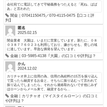
会社宛てに電話してきて守秘義務をつたえると「死ね、ばば
あ」と言われた
闇金｜07041150475／070-4115-0475【口コミ評
判】
匿名
2025.02.15
闇金業者 大園は、いまだに営業しています。新たに、０８
０３８７７６０２３も利用しており、嫌がらせも、脅しの域
に達しています。早急な摘発を望んでいます。
金融｜03ｰ5985-4138「大園」の口コミや評判は？
かん
2024.12.02
カリチャオ井上に信用の為、信用の為給料の15万を振り込ん
で貰ったら融資するお金と、そちらに振り込むって言われて
振り込んでしまったら、それから連絡取れないです他にみず
ほローンからメール来て、融資するから...
金融｜カリチャオ（マイスタイルローン）の口コミ
や評判は？