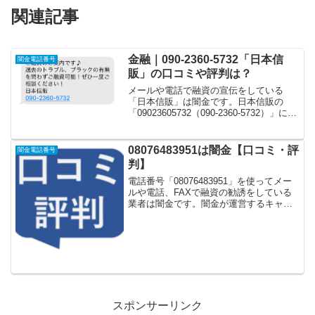
関連記事
金融｜090-2360-5732「日本信
闇金電話番号
販」の口コミや評判は？
メールや電話で融資の宣伝をしている
「日本信販」は闇金です。日本信販の
「09023605732（090-2360-5732）」に電
話や返信メールをして、お金を貸してく
れるという口コミや評判はありません。
こちらでは申し込んでしまった場合の対
08076483951は闇金【口コミ・評
闇金電話番号
策や...
判】
電話番号「08076483951」を使ってメー
ルや電話、FAXで融資の勧誘をしている
業者は闇金です。闇金が運営するキャッ
シング一括申し込みサイトなどに登録を
するとしつこく電話をかけてきます。し
かし「08076483951」に電話や返信メー
ル...
スポンサーリンク