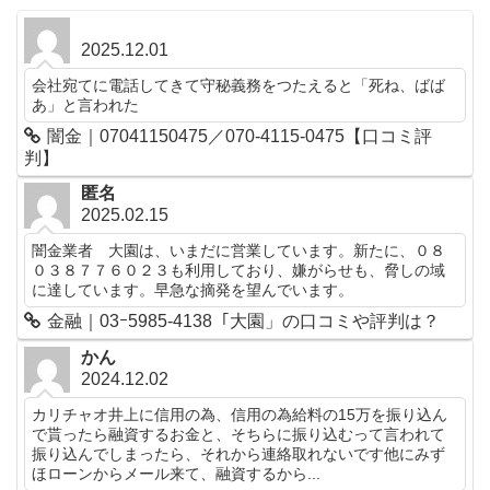
2025.12.01
会社宛てに電話してきて守秘義務をつたえると「死ね、ばば
あ」と言われた
闇金｜07041150475／070-4115-0475【口コミ評
判】
匿名
2025.02.15
闇金業者 大園は、いまだに営業しています。新たに、０８
０３８７７６０２３も利用しており、嫌がらせも、脅しの域
に達しています。早急な摘発を望んでいます。
金融｜03ｰ5985-4138「大園」の口コミや評判は？
かん
2024.12.02
カリチャオ井上に信用の為、信用の為給料の15万を振り込ん
で貰ったら融資するお金と、そちらに振り込むって言われて
振り込んでしまったら、それから連絡取れないです他にみず
ほローンからメール来て、融資するから...