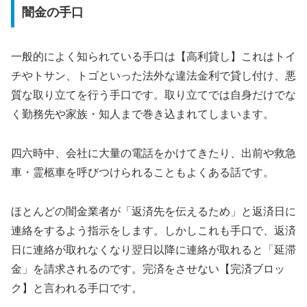
闇金の手口
一般的によく知られている手口は【高利貸し】これはトイ
チやトサン、トゴといった法外な違法金利で貸し付け、悪
質な取り立てを行う手口です。取り立てでは自身だけでな
く勤務先や家族・知人まで巻き込まれてしまいます。
四六時中、会社に大量の電話をかけてきたり、出前や救急
車・霊柩車を呼びつけられることもよくある話です。
ほとんどの闇金業者が「返済先を伝えるため」と返済日に
連絡をするよう指示をします。しかしこれも手口で、返済
日に連絡が取れなくなり翌日以降に連絡が取れると「延滞
金」を請求されるのです。完済をさせない【完済ブロッ
ク】と言われる手口です。