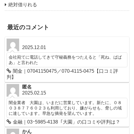
絶対借りれる
最近のコメント
2025.12.01
会社宛てに電話してきて守秘義務をつたえると「死ね、ばば
あ」と言われた
闇金｜07041150475／070-4115-0475【口コミ評
判】
匿名
2025.02.15
闇金業者 大園は、いまだに営業しています。新たに、０８
０３８７７６０２３も利用しており、嫌がらせも、脅しの域
に達しています。早急な摘発を望んでいます。
金融｜03ｰ5985-4138「大園」の口コミや評判は？
かん