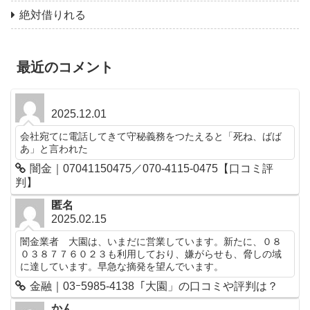
絶対借りれる
最近のコメント
2025.12.01
会社宛てに電話してきて守秘義務をつたえると「死ね、ばば
あ」と言われた
闇金｜07041150475／070-4115-0475【口コミ評
判】
匿名
2025.02.15
闇金業者 大園は、いまだに営業しています。新たに、０８
０３８７７６０２３も利用しており、嫌がらせも、脅しの域
に達しています。早急な摘発を望んでいます。
金融｜03ｰ5985-4138「大園」の口コミや評判は？
かん