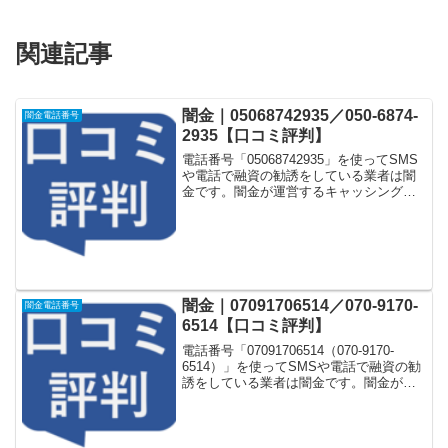
関連記事
闇金｜05068742935／050-6874-
闇金電話番号
2935【口コミ評判】
電話番号「05068742935」を使ってSMS
や電話で融資の勧誘をしている業者は闇
金です。闇金が運営するキャッシング一
括申し込みサイトなどに登録をするとし
つこく電話をかけてきます。しかし
「05068742935」に電話や返信メールを
しても...
闇金｜07091706514／070-9170-
闇金電話番号
6514【口コミ評判】
電話番号「07091706514（070-9170-
6514）」を使ってSMSや電話で融資の勧
誘をしている業者は闇金です。闇金が運
営する「なりすまし金融サイト」や「な
りすましキャッシング審査一括申し込み
サイト」などに登録をするとしつこく電
話...