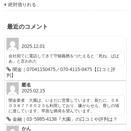
絶対借りれる
最近のコメント
2025.12.01
会社宛てに電話してきて守秘義務をつたえると「死ね、ばば
あ」と言われた
闇金｜07041150475／070-4115-0475【口コミ評
判】
匿名
2025.02.15
闇金業者 大園は、いまだに営業しています。新たに、０８
０３８７７６０２３も利用しており、嫌がらせも、脅しの域
に達しています。早急な摘発を望んでいます。
金融｜03ｰ5985-4138「大園」の口コミや評判は？
かん