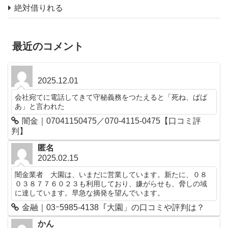
絶対借りれる
最近のコメント
2025.12.01
会社宛てに電話してきて守秘義務をつたえると「死ね、ばば
あ」と言われた
闇金｜07041150475／070-4115-0475【口コミ評
判】
匿名
2025.02.15
闇金業者 大園は、いまだに営業しています。新たに、０８
０３８７７６０２３も利用しており、嫌がらせも、脅しの域
に達しています。早急な摘発を望んでいます。
金融｜03ｰ5985-4138「大園」の口コミや評判は？
かん