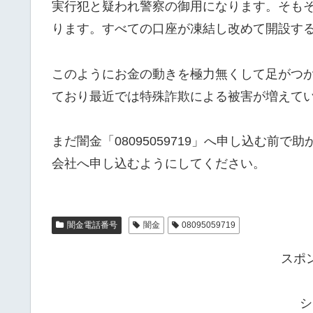
実行犯と疑われ警察の御用になります。そも
ります。すべての口座が凍結し改めて開設す
このようにお金の動きを極力無くして足がつ
ており最近では特殊詐欺による被害が増えて
まだ闇金「08095059719」へ申し込む前
会社へ申し込むようにしてください。
闇金電話番号
闇金
08095059719
スポ
シ