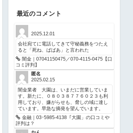
最近のコメント
2025.12.01
会社宛てに電話してきて守秘義務をつたえ
ると「死ね、ばばあ」と言われた
闇金｜07041150475／070-4115-0475【口
コミ評判】
匿名
2025.02.15
闇金業者 大園は、いまだに営業していま
す。新たに、０８０３８７７６０２３も利
用しており、嫌がらせも、脅しの域に達し
ています。早急な摘発を望んでいます。
金融｜03ｰ5985-4138「大園」の口コミや
評判は？
かん