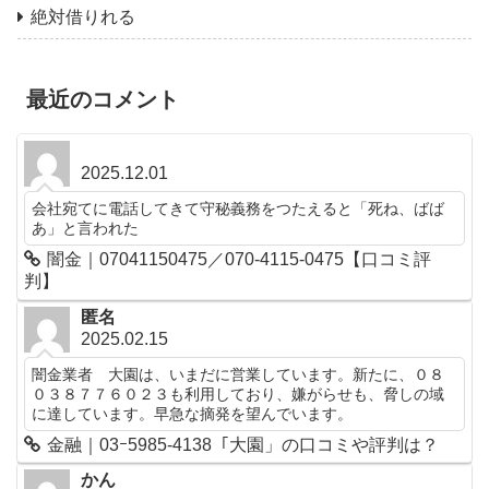
絶対借りれる
最近のコメント
2025.12.01
会社宛てに電話してきて守秘義務をつたえると「死ね、ばば
あ」と言われた
闇金｜07041150475／070-4115-0475【口コミ評
判】
匿名
2025.02.15
闇金業者 大園は、いまだに営業しています。新たに、０８
０３８７７６０２３も利用しており、嫌がらせも、脅しの域
に達しています。早急な摘発を望んでいます。
金融｜03ｰ5985-4138「大園」の口コミや評判は？
かん