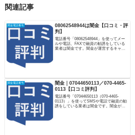
関連記事
08062548944は闇金【口コミ・評
闇金電話番号
判】
電話番号「08062548944」を使ってメー
ルや電話、FAXで融資の勧誘をしている
業者は闇金です。闇金が運営するキャッ
シング一括申し込みサイトなどに登録を
するとしつこく電話をかけてきます。し
かし「08062548944」に電話や返信メー
ル...
闇金｜07044650113／070-4465-
闇金電話番号
0113【口コミ評判】
電話番号「07044650113（070-4465-
0113）」を使ってSMSや電話で融資の勧
誘をしている業者は闇金です。闇金が運
営する「なりすまし金融サイト」や「な
りすましキャッシング審査一括申し込み
サイト」などに登録をするとしつこく電
話...