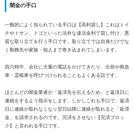
闇金の手口
一般的によく知られている手口は【高利貸し】これはトイ
チやトサン、トゴといった法外な違法金利で貸し付け、悪
質な取り立てを行う手口です。取り立てでは自身だけでな
く勤務先や家族・知人まで巻き込まれてしまいます。
四六時中、会社に大量の電話をかけてきたり、出前や救急
車・霊柩車を呼びつけられることもよくある話です。
ほとんどの闇金業者が「返済先を伝えるため」と返済日に
連絡をするよう指示をします。しかしこれも手口で、返済
日に連絡が取れなくなり翌日以降に連絡が取れると「延滞
金」を請求されるのです。完済をさせない【完済ブロッ
ク】と言われる手口です。