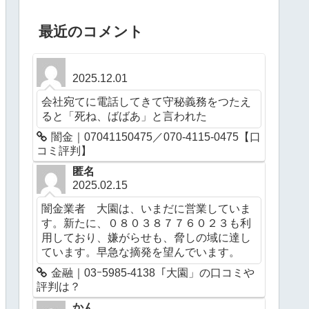
最近のコメント
2025.12.01
会社宛てに電話してきて守秘義務をつたえ
ると「死ね、ばばあ」と言われた
闇金｜07041150475／070-4115-0475【口
コミ評判】
匿名
2025.02.15
闇金業者 大園は、いまだに営業していま
す。新たに、０８０３８７７６０２３も利
用しており、嫌がらせも、脅しの域に達し
ています。早急な摘発を望んでいます。
金融｜03ｰ5985-4138「大園」の口コミや
評判は？
かん