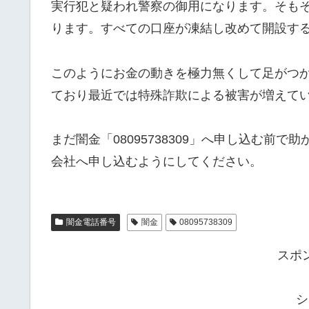
実行犯と疑われ警察の御用になります。そも
ります。すべての口座が凍結し改めて開設す
このようにお金の動きを極力無くして足がつ
ており最近では特殊詐欺による被害が増えて
まだ闇金「08095738309」へ申し込む前
会社へ申し込むようにしてください。
闇金電話番号
闇金
08095738309
スポ
シ