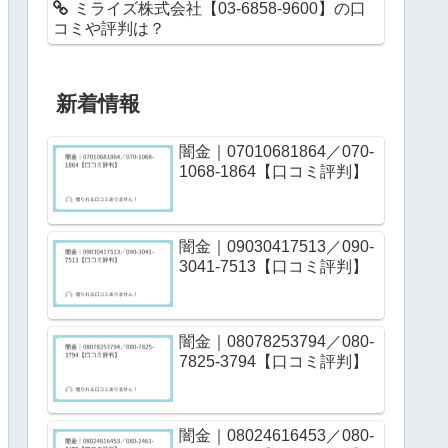
ミライズ株式会社【03-6858-9600】の口
コミや評判は？
新着情報
闇金｜07010681864／070-
1068-1864【口コミ評判】
闇金｜09030417513／090-
3041-7513【口コミ評判】
闇金｜08078253794／080-
7825-3794【口コミ評判】
闇金｜08024616453／080-