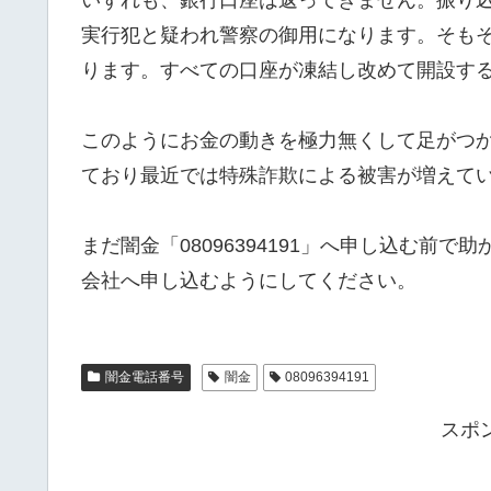
実行犯と疑われ警察の御用になります。そも
ります。すべての口座が凍結し改めて開設す
このようにお金の動きを極力無くして足がつ
ており最近では特殊詐欺による被害が増えて
まだ闇金「08096394191」へ申し込む前
会社へ申し込むようにしてください。
闇金電話番号
闇金
08096394191
スポ