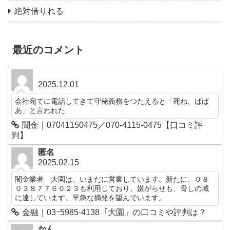
絶対借りれる
最近のコメント
2025.12.01
会社宛てに電話してきて守秘義務をつたえると「死ね、ばば
あ」と言われた
闇金｜07041150475／070-4115-0475【口コミ評
判】
匿名
2025.02.15
闇金業者 大園は、いまだに営業しています。新たに、０８
０３８７７６０２３も利用しており、嫌がらせも、脅しの域
に達しています。早急な摘発を望んでいます。
金融｜03ｰ5985-4138「大園」の口コミや評判は？
かん