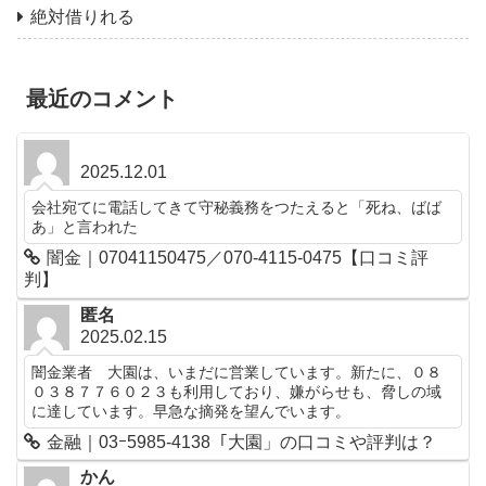
絶対借りれる
最近のコメント
2025.12.01
会社宛てに電話してきて守秘義務をつたえると「死ね、ばば
あ」と言われた
闇金｜07041150475／070-4115-0475【口コミ評
判】
匿名
2025.02.15
闇金業者 大園は、いまだに営業しています。新たに、０８
０３８７７６０２３も利用しており、嫌がらせも、脅しの域
に達しています。早急な摘発を望んでいます。
金融｜03ｰ5985-4138「大園」の口コミや評判は？
かん