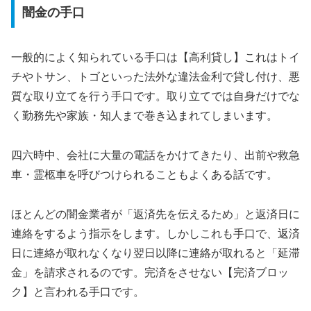
闇金の手口
一般的によく知られている手口は【高利貸し】これはトイ
チやトサン、トゴといった法外な違法金利で貸し付け、悪
質な取り立てを行う手口です。取り立てでは自身だけでな
く勤務先や家族・知人まで巻き込まれてしまいます。
四六時中、会社に大量の電話をかけてきたり、出前や救急
車・霊柩車を呼びつけられることもよくある話です。
ほとんどの闇金業者が「返済先を伝えるため」と返済日に
連絡をするよう指示をします。しかしこれも手口で、返済
日に連絡が取れなくなり翌日以降に連絡が取れると「延滞
金」を請求されるのです。完済をさせない【完済ブロッ
ク】と言われる手口です。