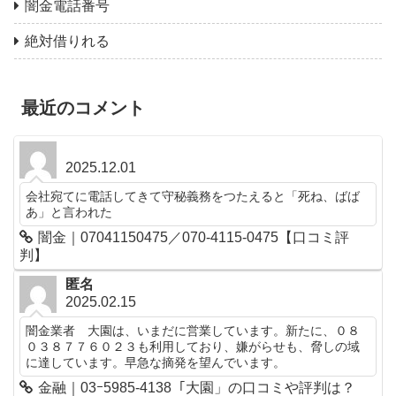
闇金電話番号
絶対借りれる
最近のコメント
2025.12.01
会社宛てに電話してきて守秘義務をつたえると「死ね、ばば
あ」と言われた
闇金｜07041150475／070-4115-0475【口コミ評
判】
匿名
2025.02.15
闇金業者 大園は、いまだに営業しています。新たに、０８
０３８７７６０２３も利用しており、嫌がらせも、脅しの域
に達しています。早急な摘発を望んでいます。
金融｜03ｰ5985-4138「大園」の口コミや評判は？