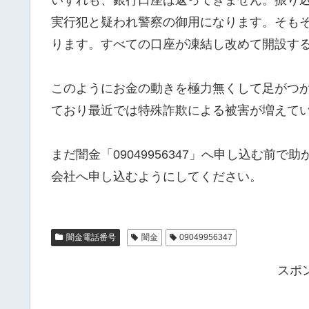
実行犯と疑われ警察の御用になります。そも
ります。すべての口座が凍結し改めて開設す
このようにお金の動きを極力無くして足がつ
ており最近では特殊詐欺による被害が増えて
まだ闇金「09049956347」へ申し込む前
会社へ申し込むようにしてください。
闇金電話番号
闇金
09049956347
スポ