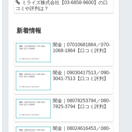
ミライズ株式会社【03-6858-9600】の口
コミや評判は？
新着情報
闇金｜07010681864／070-
1068-1864【口コミ評判】
闇金｜09030417513／090-
3041-7513【口コミ評判】
闇金｜08078253794／080-
7825-3794【口コミ評判】
闇金｜08024616453／080-