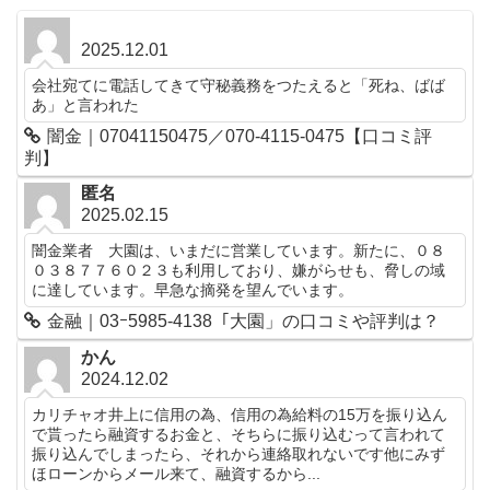
2025.12.01
会社宛てに電話してきて守秘義務をつたえると「死ね、ばば
あ」と言われた
闇金｜07041150475／070-4115-0475【口コミ評
判】
匿名
2025.02.15
闇金業者 大園は、いまだに営業しています。新たに、０８
０３８７７６０２３も利用しており、嫌がらせも、脅しの域
に達しています。早急な摘発を望んでいます。
金融｜03ｰ5985-4138「大園」の口コミや評判は？
かん
2024.12.02
カリチャオ井上に信用の為、信用の為給料の15万を振り込ん
で貰ったら融資するお金と、そちらに振り込むって言われて
振り込んでしまったら、それから連絡取れないです他にみず
ほローンからメール来て、融資するから...