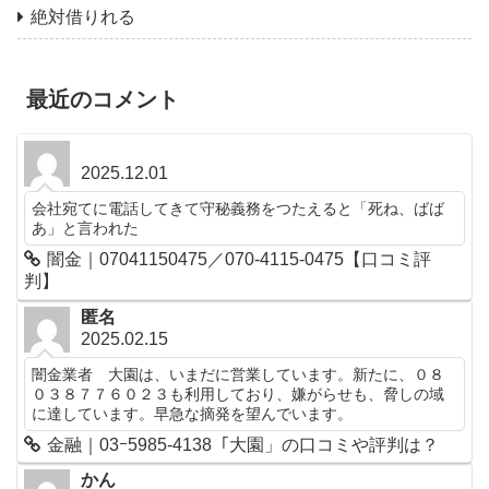
絶対借りれる
最近のコメント
2025.12.01
会社宛てに電話してきて守秘義務をつたえると「死ね、ばば
あ」と言われた
闇金｜07041150475／070-4115-0475【口コミ評
判】
匿名
2025.02.15
闇金業者 大園は、いまだに営業しています。新たに、０８
０３８７７６０２３も利用しており、嫌がらせも、脅しの域
に達しています。早急な摘発を望んでいます。
金融｜03ｰ5985-4138「大園」の口コミや評判は？
かん