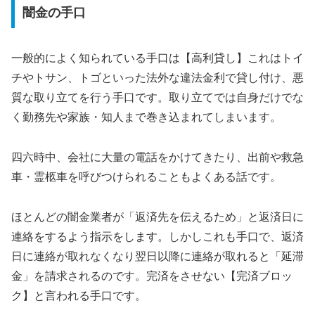
闇金の手口
一般的によく知られている手口は【高利貸し】これはトイ
チやトサン、トゴといった法外な違法金利で貸し付け、悪
質な取り立てを行う手口です。取り立てでは自身だけでな
く勤務先や家族・知人まで巻き込まれてしまいます。
四六時中、会社に大量の電話をかけてきたり、出前や救急
車・霊柩車を呼びつけられることもよくある話です。
ほとんどの闇金業者が「返済先を伝えるため」と返済日に
連絡をするよう指示をします。しかしこれも手口で、返済
日に連絡が取れなくなり翌日以降に連絡が取れると「延滞
金」を請求されるのです。完済をさせない【完済ブロッ
ク】と言われる手口です。