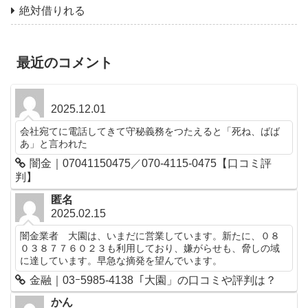
絶対借りれる
最近のコメント
2025.12.01
会社宛てに電話してきて守秘義務をつたえると「死ね、ばば
あ」と言われた
闇金｜07041150475／070-4115-0475【口コミ評
判】
匿名
2025.02.15
闇金業者 大園は、いまだに営業しています。新たに、０８
０３８７７６０２３も利用しており、嫌がらせも、脅しの域
に達しています。早急な摘発を望んでいます。
金融｜03ｰ5985-4138「大園」の口コミや評判は？
かん