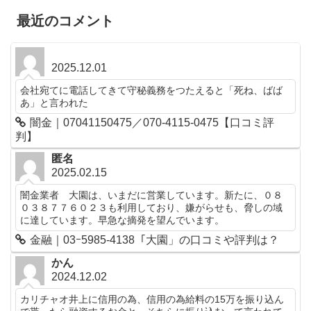
最近のコメント
2025.12.01
会社宛てに電話してきて守秘義務をつたえると「死ね、ばば
あ」と言われた
闇金｜07041150475／070-4115-0475【口コミ評
判】
匿名
2025.02.15
闇金業者 大園は、いまだに営業しています。新たに、０８
０３８７７６０２３も利用しており、嫌がらせも、脅しの域
に達しています。早急な摘発を望んでいます。
金融｜03ｰ5985-4138「大園」の口コミや評判は？
かん
2024.12.02
カリチャオ井上に信用の為、信用の為給料の15万を振り込ん