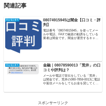
関連記事
08074915945は闇金【口コミ・評
闇金電話番号
判】
電話番号「08074915945」を使ってメー
ルや電話、FAXで融資の勧誘をしている
業者は闇金です。闇金が運営するキャッ
シング一括申し込みサイトなどに登録を
するとしつこく電話をかけてきます。し
かし「08074915945」に電話や返信メー
ル...
金融｜08078590013「荒井」の口
闇金電話番号
コミや評判は？
メールや電話で宣伝をしている「荒井」
は闇金です。荒井の080-7859-0013に電話
や返信メールをしてもお金を貸してくれ
るという口コミはありません。手続き簡
単本日最短30分で対応可。最大100万
9%。他の会社で通らなかった方でもお任
せくだ...
スポンサーリンク