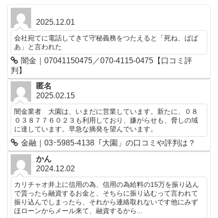
2025.12.01
会社宛てに電話してきて守秘義務をつたえると「死ね、ばば
あ」と言われた
闇金｜07041150475／070-4115-0475【口コミ評
判】
匿名
2025.02.15
闇金業者 大園は、いまだに営業しています。新たに、０８
０３８７７６０２３も利用しており、嫌がらせも、脅しの域
に達しています。早急な摘発を望んでいます。
金融｜03ｰ5985-4138「大園」の口コミや評判は？
かん
2024.12.02
カリチャオ井上に信用の為、信用の為給料の15万を振り込ん
で貰ったら融資するお金と、そちらに振り込むって言われて
振り込んでしまったら、それから連絡取れないです他にみず
ほローンからメール来て、融資するから...