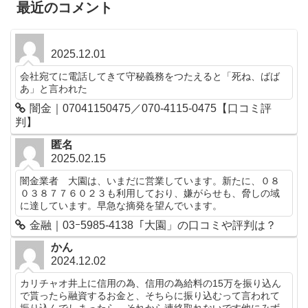
最近のコメント
2025.12.01
会社宛てに電話してきて守秘義務をつたえると「死ね、ばば
あ」と言われた
闇金｜07041150475／070-4115-0475【口コミ評
判】
匿名
2025.02.15
闇金業者 大園は、いまだに営業しています。新たに、０８
０３８７７６０２３も利用しており、嫌がらせも、脅しの域
に達しています。早急な摘発を望んでいます。
金融｜03ｰ5985-4138「大園」の口コミや評判は？
かん
2024.12.02
カリチャオ井上に信用の為、信用の為給料の15万を振り込ん
で貰ったら融資するお金と、そちらに振り込むって言われて