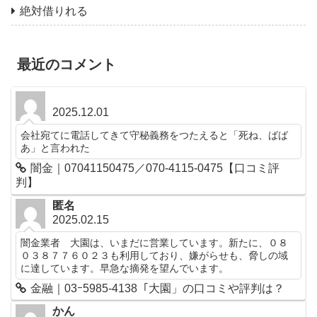
絶対借りれる
最近のコメント
2025.12.01
会社宛てに電話してきて守秘義務をつたえると「死ね、ばば
あ」と言われた
闇金｜07041150475／070-4115-0475【口コミ評
判】
匿名
2025.02.15
闇金業者 大園は、いまだに営業しています。新たに、０８
０３８７７６０２３も利用しており、嫌がらせも、脅しの域
に達しています。早急な摘発を望んでいます。
金融｜03ｰ5985-4138「大園」の口コミや評判は？
かん