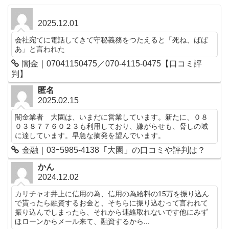
2025.12.01
会社宛てに電話してきて守秘義務をつたえると「死ね、ばば
あ」と言われた
闇金｜07041150475／070-4115-0475【口コミ評
判】
匿名
2025.02.15
闇金業者 大園は、いまだに営業しています。新たに、０８
０３８７７６０２３も利用しており、嫌がらせも、脅しの域
に達しています。早急な摘発を望んでいます。
金融｜03ｰ5985-4138「大園」の口コミや評判は？
かん
2024.12.02
カリチャオ井上に信用の為、信用の為給料の15万を振り込ん
で貰ったら融資するお金と、そちらに振り込むって言われて
振り込んでしまったら、それから連絡取れないです他にみず
ほローンからメール来て、融資するから...