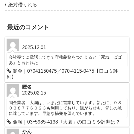
絶対借りれる
最近のコメント
2025.12.01
会社宛てに電話してきて守秘義務をつたえると「死ね、ばば
あ」と言われた
闇金｜07041150475／070-4115-0475【口コミ評
判】
匿名
2025.02.15
闇金業者 大園は、いまだに営業しています。新たに、０８
０３８７７６０２３も利用しており、嫌がらせも、脅しの域
に達しています。早急な摘発を望んでいます。
金融｜03ｰ5985-4138「大園」の口コミや評判は？
かん