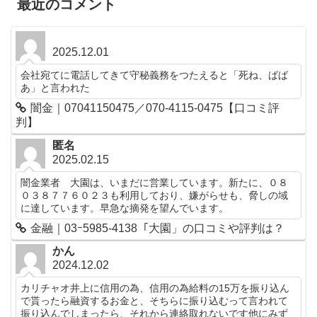
最近のコメント
2025.12.01
会社宛てに電話してきて守秘義務をつたえると「死ね、ばば
あ」と言われた
闇金｜07041150475／070-4115-0475【口コミ評
判】
匿名
2025.02.15
闇金業者 大園は、いまだに営業しています。新たに、０８
０３８７７６０２３も利用しており、嫌がらせも、脅しの域
に達しています。早急な摘発を望んでいます。
金融｜03ｰ5985-4138「大園」の口コミや評判は？
かん
2024.12.02
カリチャオ井上に信用の為、信用の為給料の15万を振り込ん
で貰ったら融資するお金と、そちらに振り込むって言われて
振り込んでしまったら、それから連絡取れないです他にみず