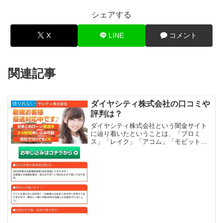
シェアする
X
LINE
コメント
関連記事
ダイヤシティ株式会社の口コミや
借りれない
評判は？
ダイヤシティ株式会社という闇金サイト
に辿り着いたということは、「プロミ
ス」「レイク」「アコム」「モビット」
「アイフル」等の大手消費者金融や銀行
などの金融機関では借りれない状況では
ないでしょうか？金融ブラックでも借り
れる審査の甘い消費者金融を...