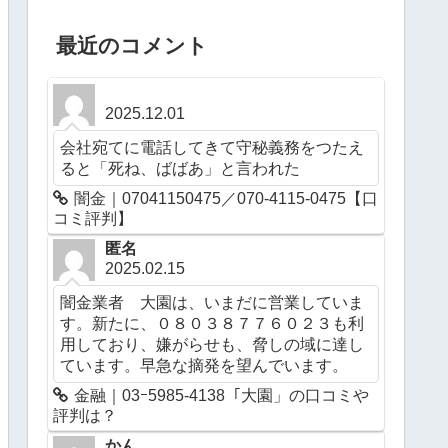
最近のコメント
2025.12.01
会社宛てに電話してきて守秘義務をつたえ
ると「死ね、ばばあ」と言われた
闇金｜07041150475／070-4115-0475【口
コミ評判】
匿名
2025.02.15
闇金業者 大園は、いまだに営業していま
す。新たに、０８０３８７７６０２３も利
用しており、嫌がらせも、脅しの域に達し
ています。早急な摘発を望んでいます。
金融｜03ｰ5985-4138「大園」の口コミや
評判は？
かん