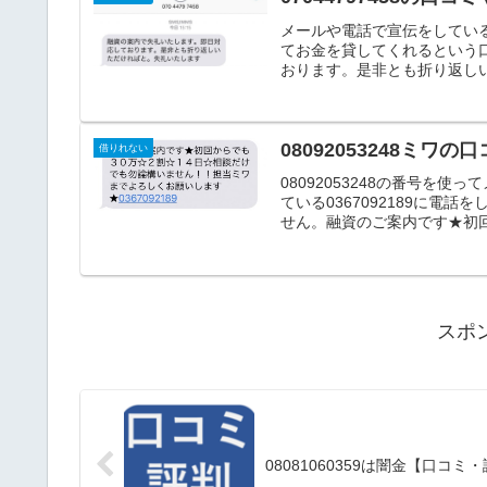
メールや電話で宣伝をしている07
てお金を貸してくれるという
おります。是非とも折り返しい
08092053248ミワ
借りれない
08092053248の番号を
ている0367092189に
せん。融資のご案内です★初回
スポ
08081060359は闇金【口コミ