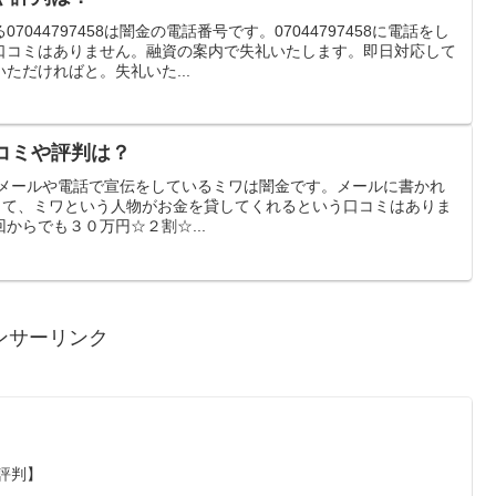
044797458は闇金の電話番号です。07044797458に電話をし
口コミはありません。融資の案内で失礼いたします。即日対応して
ただければと。失礼いた...
の口コミや評判は？
使ってメールや電話で宣伝をしているミワは闇金です。メールに書かれ
電話をして、ミワという人物がお金を貸してくれるという口コミはありま
からでも３０万円☆２割☆...
ンサーリンク
・評判】