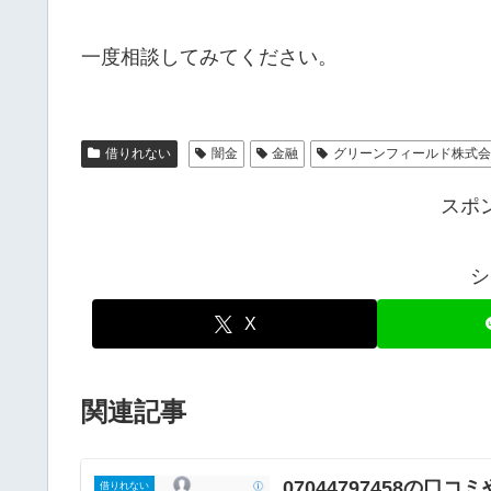
一度相談してみてください。
借りれない
闇金
金融
グリーンフィールド株式
スポ
シ
X
関連記事
07044797458の口
借りれない