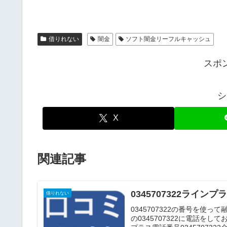
借りれない
闇金
ソフト闇金リーフルキャッシュ
スポ
シ
X
関連記事
0345707322ライ
借りれない
0345707322の番号を
の0345707322に電話