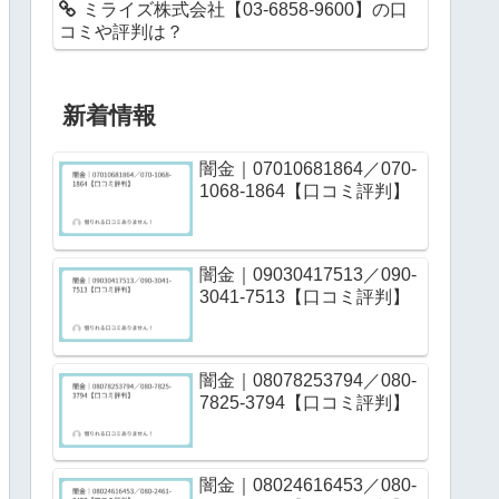
ミライズ株式会社【03-6858-9600】の口
コミや評判は？
新着情報
闇金｜07010681864／070-
1068-1864【口コミ評判】
闇金｜09030417513／090-
3041-7513【口コミ評判】
闇金｜08078253794／080-
7825-3794【口コミ評判】
闇金｜08024616453／080-