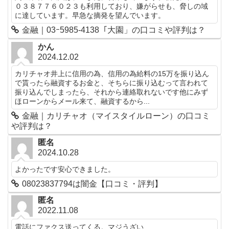
０３８７７６０２３も利用しており、嫌がらせも、脅しの域
に達しています。早急な摘発を望んでいます。
金融｜03ｰ5985-4138「大園」の口コミや評判は？
かん
2024.12.02
カリチャオ井上に信用の為、信用の為給料の15万を振り込ん
で貰ったら融資するお金と、そちらに振り込むって言われて
振り込んでしまったら、それから連絡取れないです他にみず
ほローンからメール来て、融資するから...
金融｜カリチャオ（マイスタイルローン）の口コミ
や評判は？
匿名
2024.10.28
よかったです安心できました。
08023837794は闇金【口コミ・評判】
匿名
2022.11.08
電話にファクス送ってくる。マジうざい