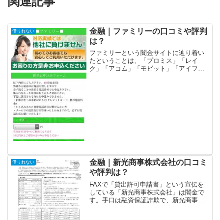
関連記事
金融｜ファミリーの口コミや評判
借りれない
は？
ファミリーという闇金サイトに辿り着い
たということは、「プロミス」「レイ
ク」「アコム」「モビット」「アイフ
ル」等の大手消費者金融や銀行などの金
融機関では借りれない状況ではないでし
ょうか？金融ブラックでも借りれる審査
の甘い消費者金融を探していて...
金融｜新光商事株式会社の口コミ
借りれない
や評判は？
FAXで「貸出許可申請書」という宣伝を
している「新光商事株式会社」は闇金で
す。手口は融資保証詐欺で、新光商事株
式会社がお金を貸してくれるという口コ
ミはありません。会社名新光商事株式会