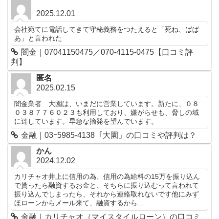
2025.12.01
会社宛てに電話してきて守秘義務をつたえると「死ね、ばば
あ」と言われた
闇金｜07041150475／070-4115-0475【口コミ評
判】
匿名
2025.02.15
闇金業者 大園は、いまだに営業しています。新たに、０８
０３８７７６０２３も利用しており、嫌がらせも、脅しの域
に達しています。早急な摘発を望んでいます。
金融｜03ｰ5985-4138「大園」の口コミや評判は？
かん
2024.12.02
カリチャオ井上に信用の為、信用の為給料の15万を振り込ん
で貰ったら融資するお金と、そちらに振り込むって言われて
振り込んでしまったら、それから連絡取れないです他にみず
ほローンからメール来て、融資するから...
金融｜カリチャオ（マイスタイルローン）の口コミ