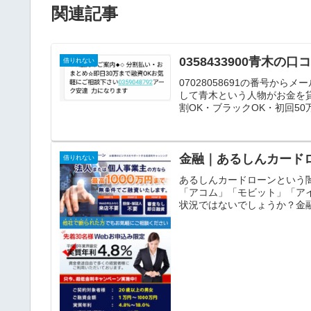
関連記事
0358433900青木の
借りれない
07028058691の番号から
して青木という人物がお金
割OK・ブラックOK・初回50万
金融｜あるしんカード
借りれない
あるしんカードローンとい
「アコム」「モビット」「ア
状況ではないでしょうか？金融