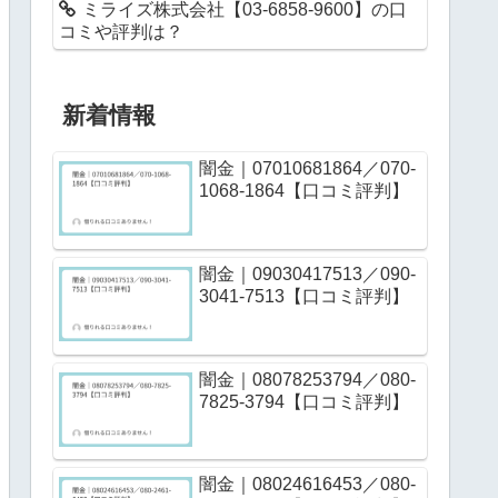
ミライズ株式会社【03-6858-9600】の口
コミや評判は？
新着情報
闇金｜07010681864／070-
1068-1864【口コミ評判】
闇金｜09030417513／090-
3041-7513【口コミ評判】
闇金｜08078253794／080-
7825-3794【口コミ評判】
闇金｜08024616453／080-