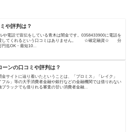
口コミや評判は？
メールや電話で宣伝をしている青木は闇金です。0358433900に電話を
を貸してくれるという口コミはありません。 ☆確定融資☆ 分
円迄OK・最短10...
ローンの口コミや評判は？
う闇金サイトに辿り着いたということは、「プロミス」「レイク」
イフル」等の大手消費者金融や銀行などの金融機関では借りれない
ブラックでも借りれる審査の甘い消費者金融...