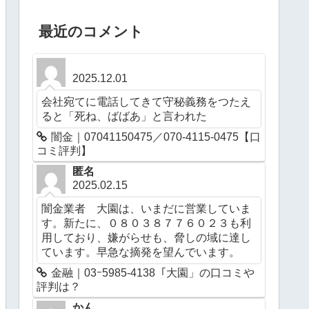
最近のコメント
2025.12.01
会社宛てに電話してきて守秘義務をつたえ
ると「死ね、ばばあ」と言われた
闇金｜07041150475／070-4115-0475【口
コミ評判】
匿名
2025.02.15
闇金業者 大園は、いまだに営業していま
す。新たに、０８０３８７７６０２３も利
用しており、嫌がらせも、脅しの域に達し
ています。早急な摘発を望んでいます。
金融｜03ｰ5985-4138「大園」の口コミや
評判は？
かん