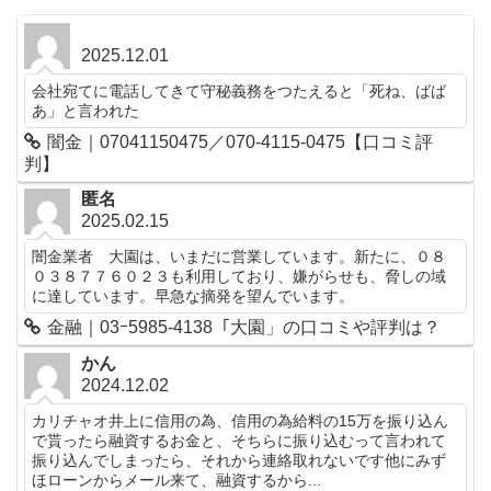
2025.12.01
会社宛てに電話してきて守秘義務をつたえると「死ね、ばば
あ」と言われた
闇金｜07041150475／070-4115-0475【口コミ評
判】
匿名
2025.02.15
闇金業者 大園は、いまだに営業しています。新たに、０８
０３８７７６０２３も利用しており、嫌がらせも、脅しの域
に達しています。早急な摘発を望んでいます。
金融｜03ｰ5985-4138「大園」の口コミや評判は？
かん
2024.12.02
カリチャオ井上に信用の為、信用の為給料の15万を振り込ん
で貰ったら融資するお金と、そちらに振り込むって言われて
振り込んでしまったら、それから連絡取れないです他にみず
ほローンからメール来て、融資するから...