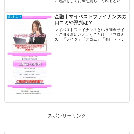
に電話をしてお金を貸してくれるという
口コミはありません。【速報】お急ぎの
方へスピード審査で即日融資！☆安心の
女性オペレーターも対応してます☆今す
金融｜マイベストファイナンスの
借りれない
ぐご相談下さい...
口コミや評判は？
マイベストファイナンスという闇金サイ
トに辿り着いたということは、「プロミ
ス」「レイク」「アコム」「モビット」
「アイフル」等の大手消費者金融や銀行
などの金融機関では借りれない状況では
ないでしょうか？金融ブラックでも借り
れる審査の甘い消費者金融...
スポンサーリンク