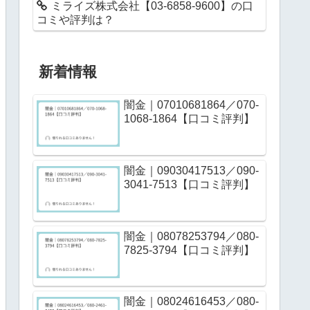
ミライズ株式会社【03-6858-9600】の口
コミや評判は？
新着情報
闇金｜07010681864／070-
1068-1864【口コミ評判】
闇金｜09030417513／090-
3041-7513【口コミ評判】
闇金｜08078253794／080-
7825-3794【口コミ評判】
闇金｜08024616453／080-