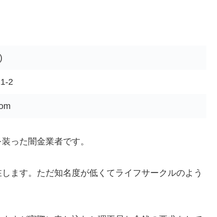
)
-2
com
を装った闇金業者です。
在します。ただ知名度が低くてライフサークルのよう