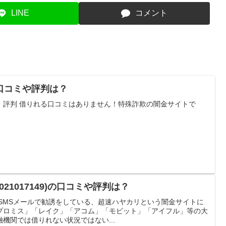
LINE
コメント
口コミや評判は？
・評判 借りれる口コミはありません！特殊詐欺の闇金サイトで
21017149)の口コミや評判は？
使ってSMSメールで勧誘をしている、超速ハヤカリという闇金サイトに
プロミス」「レイク」「アコム」「モビット」「アイフル」等の大
機関では借りれない状況ではない...