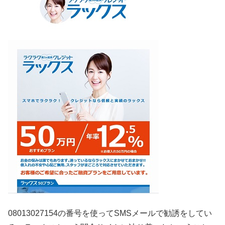
08013027154の番号を使ってSMSメールで勧誘をしてい