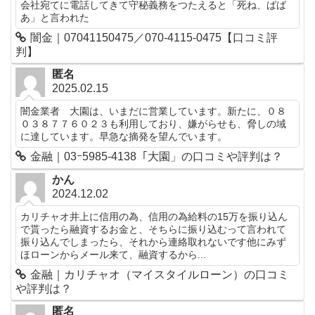
会社宛てに電話してきて守秘義務をつたえると「死ね、ばば
あ」と言われた
闇金｜07041150475／070-4115-0475【口コミ評
判】
匿名
2025.02.15
闇金業者 大園は、いまだに営業しています。新たに、０８
０３８７７６０２３も利用しており、嫌がらせも、脅しの域
に達しています。早急な摘発を望んでいます。
金融｜03ｰ5985-4138「大園」の口コミや評判は？
かん
2024.12.02
カリチャオ井上に信用の為、信用の為給料の15万を振り込ん
で貰ったら融資するお金と、そちらに振り込むって言われて
振り込んでしまったら、それから連絡取れないです他にみず
ほローンからメール来て、融資するから...
金融｜カリチャオ（マイスタイルローン）の口コミ
や評判は？
匿名