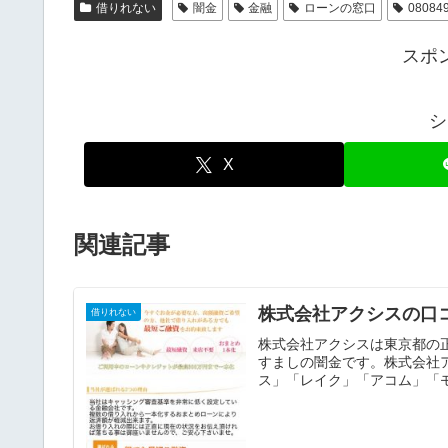
借りれない
闇金
金融
ローンの窓口
08084
スポ
シ
X
関連記事
株式会社アクシスの口
借りれない
株式会社アクシスは東京都の
すましの闇金です。株式会社
ス」「レイク」「アコム」「モ