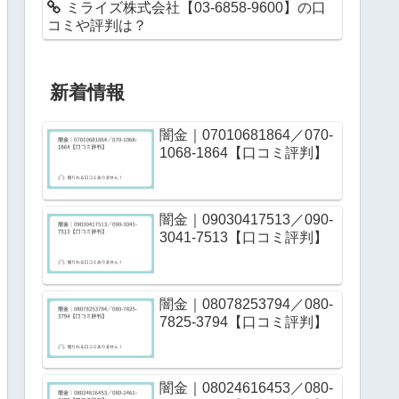
ミライズ株式会社【03-6858-9600】の口
コミや評判は？
新着情報
闇金｜07010681864／070-
1068-1864【口コミ評判】
闇金｜09030417513／090-
3041-7513【口コミ評判】
闇金｜08078253794／080-
7825-3794【口コミ評判】
闇金｜08024616453／080-