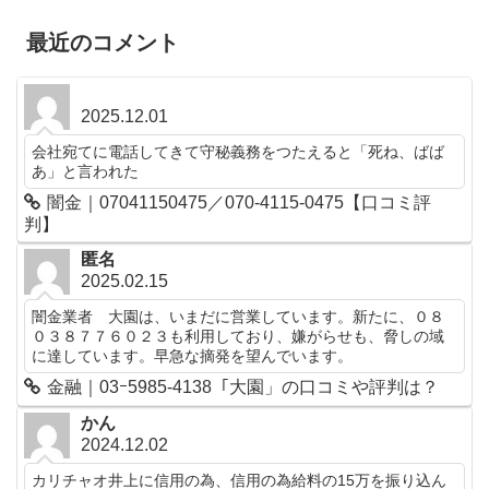
最近のコメント
2025.12.01
会社宛てに電話してきて守秘義務をつたえると「死ね、ばば
あ」と言われた
闇金｜07041150475／070-4115-0475【口コミ評
判】
匿名
2025.02.15
闇金業者 大園は、いまだに営業しています。新たに、０８
０３８７７６０２３も利用しており、嫌がらせも、脅しの域
に達しています。早急な摘発を望んでいます。
金融｜03ｰ5985-4138「大園」の口コミや評判は？
かん
2024.12.02
カリチャオ井上に信用の為、信用の為給料の15万を振り込ん