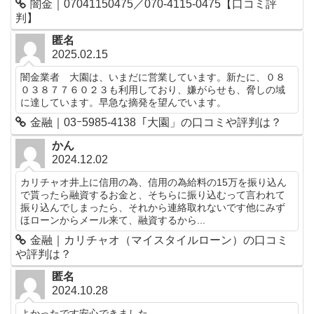
闇金｜07041150475／070-4115-0475【口コミ評
判】
匿名
2025.02.15
闇金業者 大園は、いまだに営業しています。新たに、０８
０３８７７６０２３も利用しており、嫌がらせも、脅しの域
に達しています。早急な摘発を望んでいます。
金融｜03ｰ5985-4138「大園」の口コミや評判は？
かん
2024.12.02
カリチャオ井上に信用の為、信用の為給料の15万を振り込ん
で貰ったら融資するお金と、そちらに振り込むって言われて
振り込んでしまったら、それから連絡取れないです他にみず
ほローンからメール来て、融資するから...
金融｜カリチャオ（マイスタイルローン）の口コミ
や評判は？
匿名
2024.10.28
よかったです安心できました。