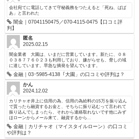
会社宛てに電話してきて守秘義務をつたえると「死ね、ばば
あ」と言われた
闇金｜07041150475／070-4115-0475【口コミ評
判】
匿名
2025.02.15
闇金業者 大園は、いまだに営業しています。新たに、０８
０３８７７６０２３も利用しており、嫌がらせも、脅しの域
に達しています。早急な摘発を望んでいます。
金融｜03ｰ5985-4138「大園」の口コミや評判は？
かん
2024.12.02
カリチャオ井上に信用の為、信用の為給料の15万を振り込ん
で貰ったら融資するお金と、そちらに振り込むって言われて
振り込んでしまったら、それから連絡取れないです他にみず
ほローンからメール来て、融資するから...
金融｜カリチャオ（マイスタイルローン）の口コミ
や評判は？