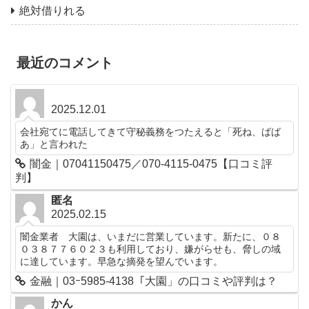
絶対借りれる
最近のコメント
2025.12.01
会社宛てに電話してきて守秘義務をつたえると「死ね、ばば
あ」と言われた
闇金｜07041150475／070-4115-0475【口コミ評
判】
匿名
2025.02.15
闇金業者 大園は、いまだに営業しています。新たに、０８
０３８７７６０２３も利用しており、嫌がらせも、脅しの域
に達しています。早急な摘発を望んでいます。
金融｜03ｰ5985-4138「大園」の口コミや評判は？
かん