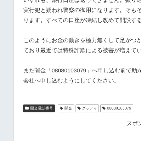
実行犯と疑われ警察の御用になります。そも
ります。すべての口座が凍結し改めて開設す
このようにお金の動きを極力無くして足がつ
ており最近では特殊詐欺による被害が増えて
まだ闇金「08080103079」へ申し込む前
会社へ申し込むようにしてください。
闇金電話番号
闇金
グッディ
08080103079
スポ