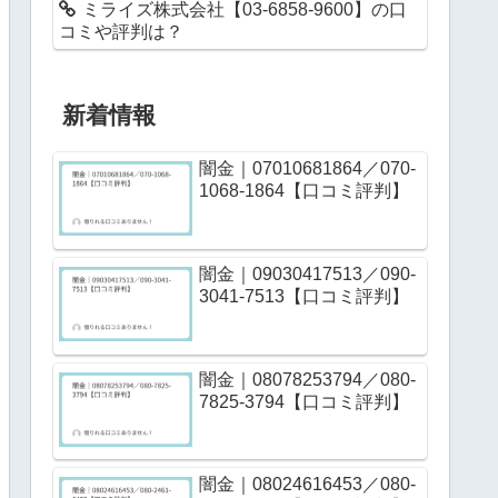
ミライズ株式会社【03-6858-9600】の口
コミや評判は？
新着情報
闇金｜07010681864／070-
1068-1864【口コミ評判】
闇金｜09030417513／090-
3041-7513【口コミ評判】
闇金｜08078253794／080-
7825-3794【口コミ評判】
闇金｜08024616453／080-